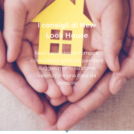
I consigli di New
Look House
New Look House fornisce
consulenza gratuita per dare
suggerimenti su come
valorizzare una casa da
vendere