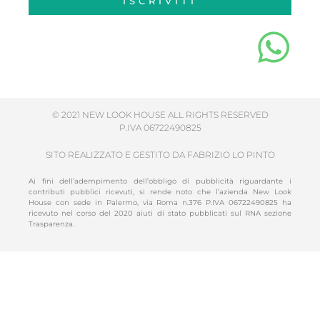
ISCRIVITI
© 2021 NEW LOOK HOUSE ALL RIGHTS RESERVED
P.IVA 06722490825
SITO REALIZZATO E GESTITO DA FABRIZIO LO PINTO
Ai fini dell’adempimento dell’obbligo di pubblicità riguardante i
contributi pubblici ricevuti, si rende noto che l’azienda New Look
House con sede in Palermo, via Roma n.376 P.IVA 06722490825 ha
ricevuto nel corso del 2020 aiuti di stato pubblicati sul RNA sezione
Trasparenza.