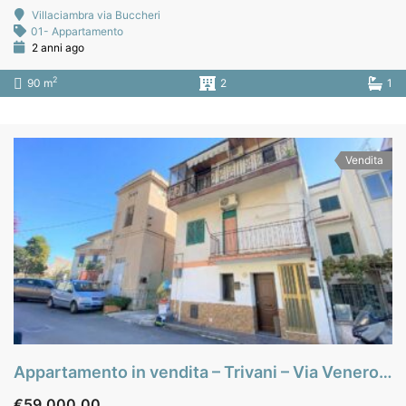
Villaciambra via Buccheri
01- Appartamento
2 anni ago
2
90 m
2
1
Vendita
Appartamento in vendita – Trivani – Via Venero – Monreale
€59.000,00