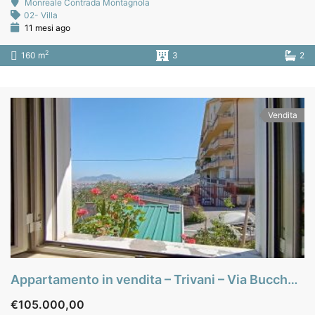
Monreale Contrada Montagnola
02- Villa
11 mesi ago
2
160 m
3
2
Vendita
Appartamento in vendita – Trivani – Via Buccheri – zona Villaciambra – Palermo
€105.000,00