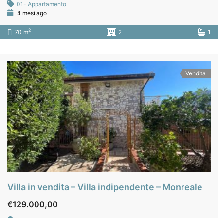
01- Appartamento
4 mesi ago
2
70 m
2
1
Vendita
Villa in vendita – Villa indipendente – Monreale
€129.000,00