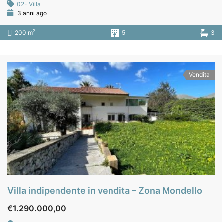
02- Villa
3 anni ago
2
200 m
5
3
Vendita
Villa indipendente in vendita – Zona Mondello
€1.290.000,00