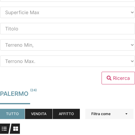
Ricerca
(24)
PALERMO
TUTTO
VENDITA
AFFITTO
Filtra come