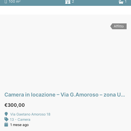
2
100 m
2
1
Affitto
Camera in locazione – Via G.Amoroso – zona Università – Palermo
€300,00
Via Gaetano Amoroso 18
13 - Camera
1 mese ago