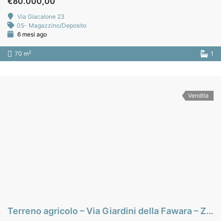
€80.000,00
Via Giacalone 23
05- Magazzino/Deposito
6 mesi ago
2
70 m
1
Vendita
Terreno agricolo – Via Giardini della Fawara – Zona Forum