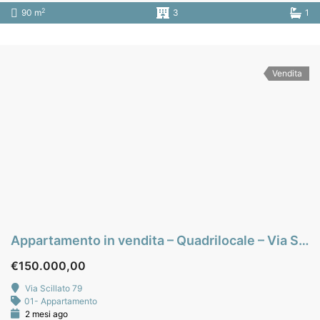
2
90 m
3
1
Vendita
Appartamento in vendita – Quadrilocale – Via Scillato – zona Perpignano Alta – Palermo
€150.000,00
Via Scillato 79
01- Appartamento
2 mesi ago