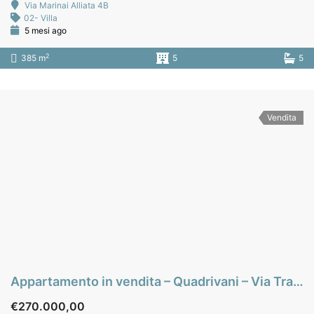
Via Marinai Alliata 4B
02- Villa
5 mesi ago
2
385 m
5
5
Vendita
Appartamento in vendita – Quadrivani – Via Tramontana – zona Notarbartolo – Palermo
€270.000,00