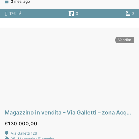
3 mesi ago
2
176 m
3
2
Vendita
Magazzino in vendita – Via Galletti – zona Acqua dei Corsari – Palermo
€130.000,00
Via Galletti 126
05- Magazzino/Deposito