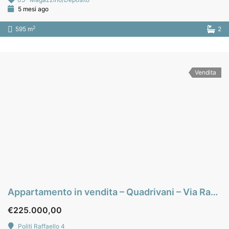
5 mesi ago
2
595 m
2
Vendita
Appartamento in vendita – Quadrivani – Via Raffaello Politi – zona L. Da Vinci Alta – Palermo
€225.000,00
Politi Raffaello 4