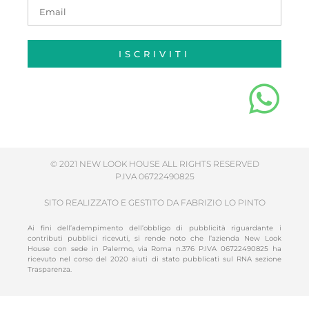
ISCRIVITI
© 2021 NEW LOOK HOUSE ALL RIGHTS RESERVED
P.IVA 06722490825
SITO REALIZZATO E GESTITO DA FABRIZIO LO PINTO
Ai fini dell’adempimento dell’obbligo di pubblicità riguardante i
contributi pubblici ricevuti, si rende noto che l’azienda New Look
House con sede in Palermo, via Roma n.376 P.IVA 06722490825 ha
ricevuto nel corso del 2020 aiuti di stato pubblicati sul RNA sezione
Trasparenza.