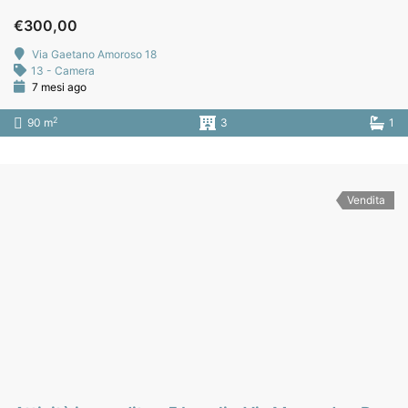
€300,00
Via Gaetano Amoroso 18
13 - Camera
7 mesi ago
2
90 m
3
1
Vendita